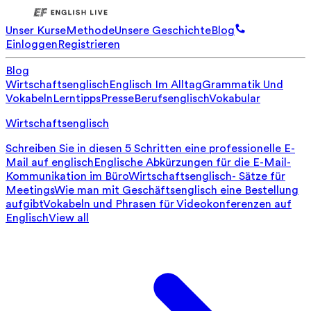
Unser Kurse
Methode
Unsere Geschichte
Blog
Einloggen
Registrieren
Blog
Wirtschaftsenglisch
Englisch Im Alltag
Grammatik Und
Vokabeln
Lerntipps
Presse
Berufsenglisch
Vokabular
Wirtschaftsenglisch
Schreiben Sie in diesen 5 Schritten eine professionelle E-
Mail auf englisch
Englische Abkürzungen für die E-Mail-
Kommunikation im Büro
Wirtschaftsenglisch- Sätze für
Meetings
Wie man mit Geschäftsenglisch eine Bestellung
aufgibt
Vokabeln und Phrasen für Videokonferenzen auf
Englisch
View all