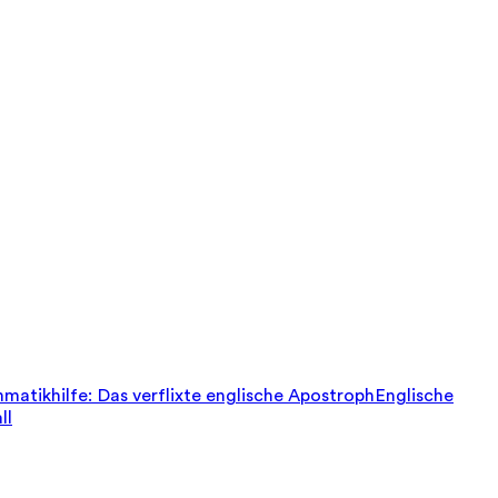
matikhilfe: Das verflixte englische Apostroph
Englische
ll