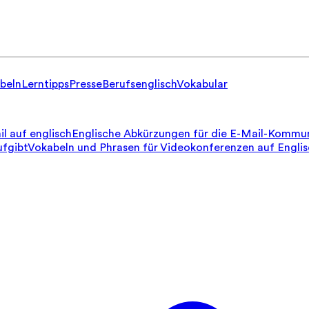
beln
Lerntipps
Presse
Berufsenglisch
Vokabular
il auf englisch
Englische Abkürzungen für die E-Mail-Kommun
ufgibt
Vokabeln und Phrasen für Videokonferenzen auf Engli