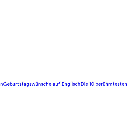
rn
Geburtstagswünsche auf Englisch
Die 10 berühmtesten