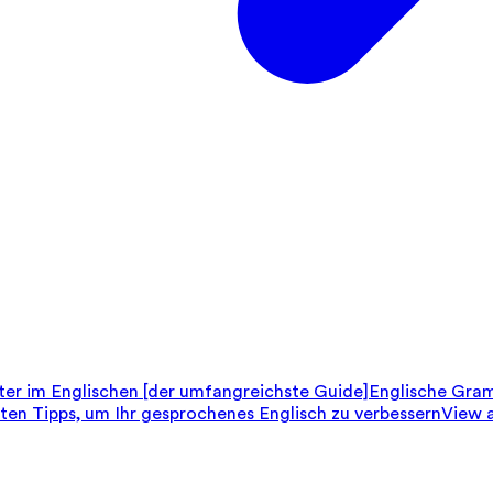
er im Englischen [der umfangreichste Guide]
Englische Gram
sten Tipps, um Ihr gesprochenes Englisch zu verbessern
View a