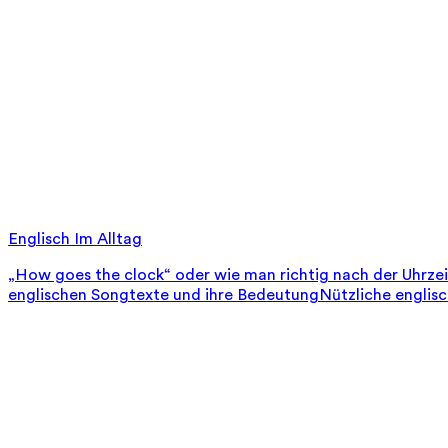
Englisch Im Alltag
„How goes the clock“ oder wie man richtig nach der Uhrze
englischen Songtexte und ihre Bedeutung
Nützliche englis