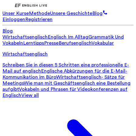
Unser Kurse
Methode
Unsere Geschichte
Blog
Einloggen
Registrieren
Blog
Wirtschaftsenglisch
Englisch Im Alltag
Grammatik Und
Vokabeln
Lerntipps
Presse
Berufsenglisch
Vokabular
Wirtschaftsenglisch
Schreiben Sie in diesen 5 Schritten eine professionelle E-
Mail auf englisch
Englische Abkürzungen für die E-Mail-
Kommunikation im Büro
Wirtschaftsenglisch- Sätze für
Meetings
Wie man mit Geschäftsenglisch eine Bestellung
aufgibt
Vokabeln und Phrasen für Videokonferenzen auf
Englisch
View all