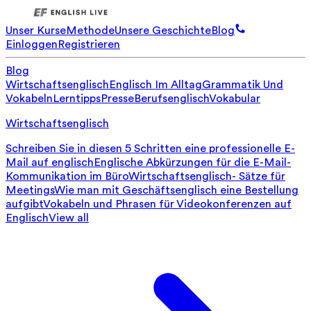
Unser Kurse
Methode
Unsere Geschichte
Blog
Einloggen
Registrieren
Blog
Wirtschaftsenglisch
Englisch Im Alltag
Grammatik Und
Vokabeln
Lerntipps
Presse
Berufsenglisch
Vokabular
Wirtschaftsenglisch
Schreiben Sie in diesen 5 Schritten eine professionelle E-
Mail auf englisch
Englische Abkürzungen für die E-Mail-
Kommunikation im Büro
Wirtschaftsenglisch- Sätze für
Meetings
Wie man mit Geschäftsenglisch eine Bestellung
aufgibt
Vokabeln und Phrasen für Videokonferenzen auf
Englisch
View all