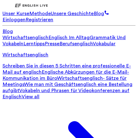
Unser Kurse
Methode
Unsere Geschichte
Blog
Einloggen
Registrieren
Blog
Wirtschaftsenglisch
Englisch Im Alltag
Grammatik Und
Vokabeln
Lerntipps
Presse
Berufsenglisch
Vokabular
Wirtschaftsenglisch
Schreiben Sie in diesen 5 Schritten eine professionelle E-
Mail auf englisch
Englische Abkürzungen für die E-Mail-
Kommunikation im Büro
Wirtschaftsenglisch- Sätze für
Meetings
Wie man mit Geschäftsenglisch eine Bestellung
aufgibt
Vokabeln und Phrasen für Videokonferenzen auf
Englisch
View all