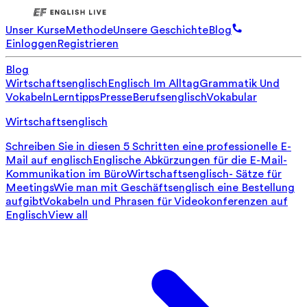
Unser Kurse
Methode
Unsere Geschichte
Blog
Einloggen
Registrieren
Blog
Wirtschaftsenglisch
Englisch Im Alltag
Grammatik Und
Vokabeln
Lerntipps
Presse
Berufsenglisch
Vokabular
Wirtschaftsenglisch
Schreiben Sie in diesen 5 Schritten eine professionelle E-
Mail auf englisch
Englische Abkürzungen für die E-Mail-
Kommunikation im Büro
Wirtschaftsenglisch- Sätze für
Meetings
Wie man mit Geschäftsenglisch eine Bestellung
aufgibt
Vokabeln und Phrasen für Videokonferenzen auf
Englisch
View all