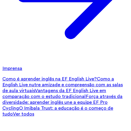
Imprensa
Como é aprender inglês na EF English Live?
Como a
English Live nutre amizade e compreensão com as salas
de aula virtuais
Vantagens da EF English Live em
comparação com o estudo tradicional
Força através da
diversidade: aprender inglês une a equipe EF Pro
Cycling
O Imibala Trust: a educação é o começo de
tudo
Ver todos