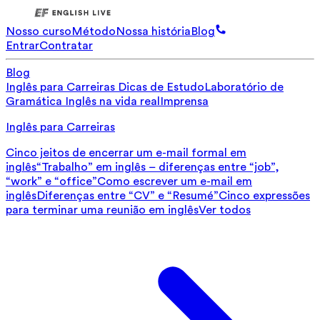
Nosso curso
Método
Nossa história
Blog
Entrar
Contratar
Blog
Inglês para Carreiras
Dicas de Estudo
Laboratório de
Gramática
Inglês na vida real
Imprensa
Inglês para Carreiras
Cinco jeitos de encerrar um e-mail formal em
inglês
“Trabalho” em inglês – diferenças entre “job”,
“work” e “office”
Como escrever um e-mail em
inglês
Diferenças entre “CV” e “Resumé”
Cinco expressões
para terminar uma reunião em inglês
Ver todos