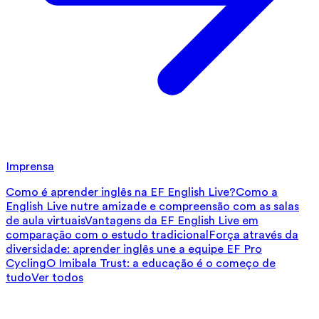
Imprensa
Como é aprender inglês na EF English Live?
Como a
English Live nutre amizade e compreensão com as salas
de aula virtuais
Vantagens da EF English Live em
comparação com o estudo tradicional
Força através da
diversidade: aprender inglês une a equipe EF Pro
Cycling
O Imibala Trust: a educação é o começo de
tudo
Ver todos