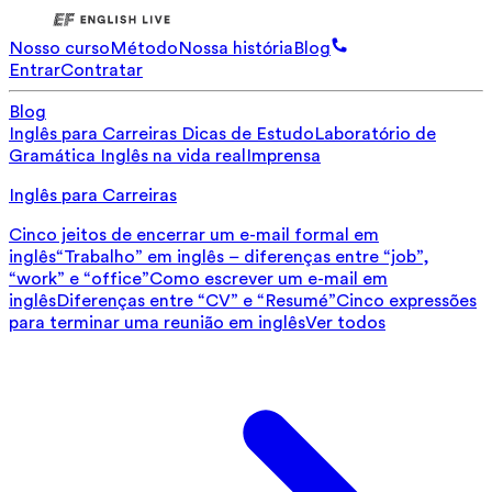
Nosso curso
Método
Nossa história
Blog
Entrar
Contratar
Blog
Inglês para Carreiras
Dicas de Estudo
Laboratório de
Gramática
Inglês na vida real
Imprensa
Inglês para Carreiras
Cinco jeitos de encerrar um e-mail formal em
inglês
“Trabalho” em inglês – diferenças entre “job”,
“work” e “office”
Como escrever um e-mail em
inglês
Diferenças entre “CV” e “Resumé”
Cinco expressões
para terminar uma reunião em inglês
Ver todos