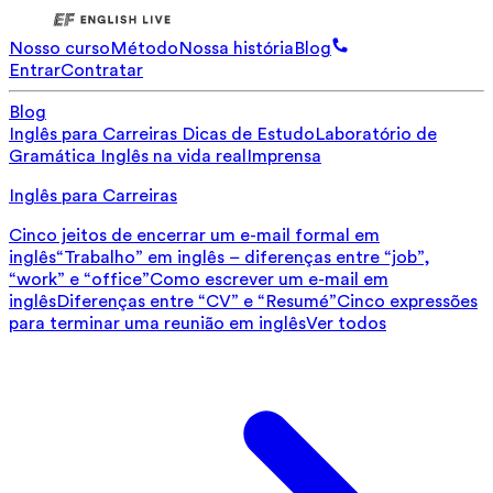
Nosso curso
Método
Nossa história
Blog
Entrar
Contratar
Blog
Inglês para Carreiras
Dicas de Estudo
Laboratório de
Gramática
Inglês na vida real
Imprensa
Inglês para Carreiras
Cinco jeitos de encerrar um e-mail formal em
inglês
“Trabalho” em inglês – diferenças entre “job”,
“work” e “office”
Como escrever um e-mail em
inglês
Diferenças entre “CV” e “Resumé”
Cinco expressões
para terminar uma reunião em inglês
Ver todos