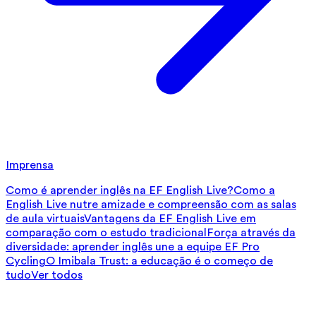
Imprensa
Como é aprender inglês na EF English Live?
Como a
English Live nutre amizade e compreensão com as salas
de aula virtuais
Vantagens da EF English Live em
comparação com o estudo tradicional
Força através da
diversidade: aprender inglês une a equipe EF Pro
Cycling
O Imibala Trust: a educação é o começo de
tudo
Ver todos