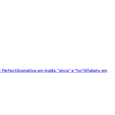
t Perfect
Gramática em inglês: "since" e "for"
Alfabeto em