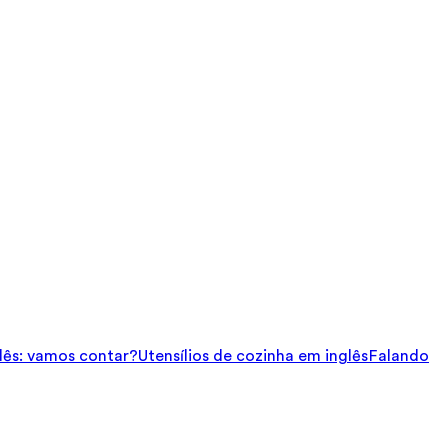
ês: vamos contar?
Utensílios de cozinha em inglês
Falando