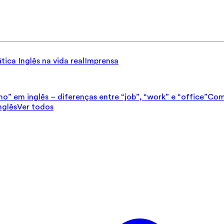
tica
Inglês na vida real
Imprensa
ho” em inglês – diferenças entre “job”, “work” e “office”
Como
nglês
Ver todos