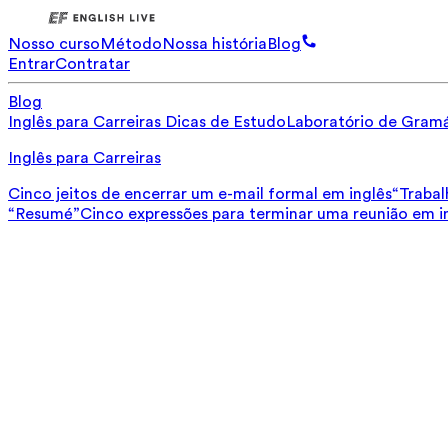
Nosso curso
Método
Nossa história
Blog
Entrar
Contratar
Blog
Inglês para Carreiras
Dicas de Estudo
Laboratório de Gramá
Inglês para Carreiras
Cinco jeitos de encerrar um e-mail formal em inglês
“Trabal
“Resumé”
Cinco expressões para terminar uma reunião em i