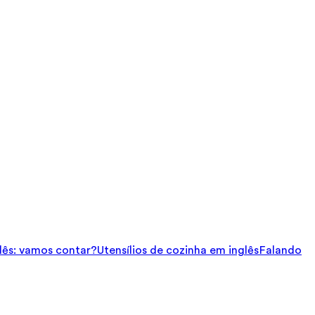
ês: vamos contar?
Utensílios de cozinha em inglês
Falando