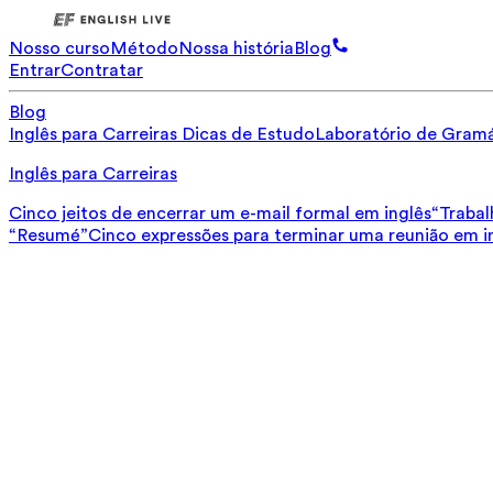
Nosso curso
Método
Nossa história
Blog
Entrar
Contratar
Blog
Inglês para Carreiras
Dicas de Estudo
Laboratório de Gramá
Inglês para Carreiras
Cinco jeitos de encerrar um e-mail formal em inglês
“Trabal
“Resumé”
Cinco expressões para terminar uma reunião em i