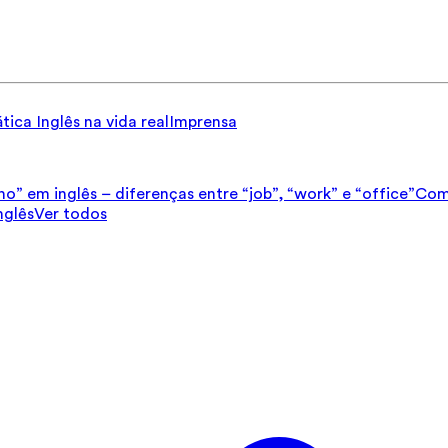
tica
Inglês na vida real
Imprensa
ho” em inglês – diferenças entre “job”, “work” e “office”
Como
nglês
Ver todos