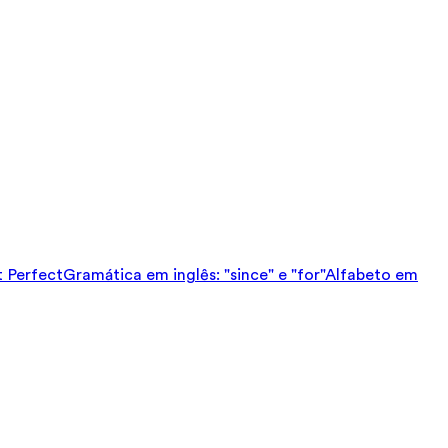
t Perfect
Gramática em inglês: "since" e "for"
Alfabeto em