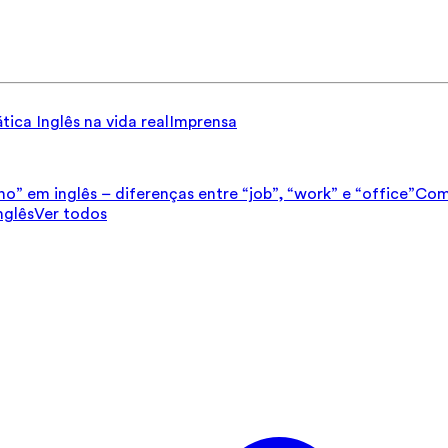
tica
Inglês na vida real
Imprensa
ho” em inglês – diferenças entre “job”, “work” e “office”
Como
nglês
Ver todos