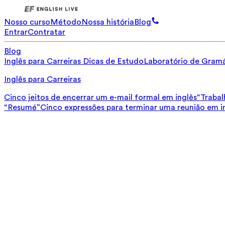
Nosso curso
Método
Nossa história
Blog
Entrar
Contratar
Blog
Inglês para Carreiras
Dicas de Estudo
Laboratório de Gramá
Inglês para Carreiras
Cinco jeitos de encerrar um e-mail formal em inglês
“Trabal
“Resumé”
Cinco expressões para terminar uma reunião em i