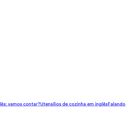
ês: vamos contar?
Utensílios de cozinha em inglês
Falando