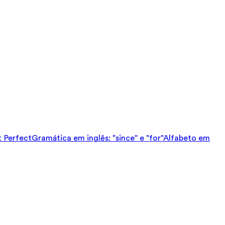
t Perfect
Gramática em inglês: "since" e "for"
Alfabeto em