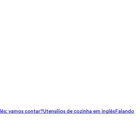
ês: vamos contar?
Utensílios de cozinha em inglês
Falando