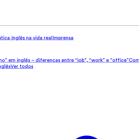
tica
Inglês na vida real
Imprensa
ho” em inglês – diferenças entre “job”, “work” e “office”
Como
nglês
Ver todos