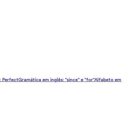
t Perfect
Gramática em inglês: "since" e "for"
Alfabeto em