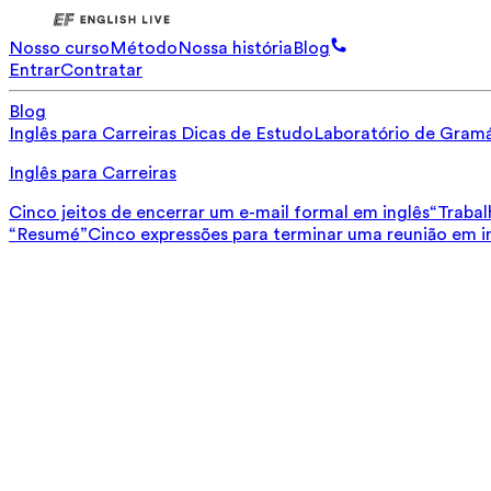
Nosso curso
Método
Nossa história
Blog
Entrar
Contratar
Blog
Inglês para Carreiras
Dicas de Estudo
Laboratório de Gramá
Inglês para Carreiras
Cinco jeitos de encerrar um e-mail formal em inglês
“Trabal
“Resumé”
Cinco expressões para terminar uma reunião em i