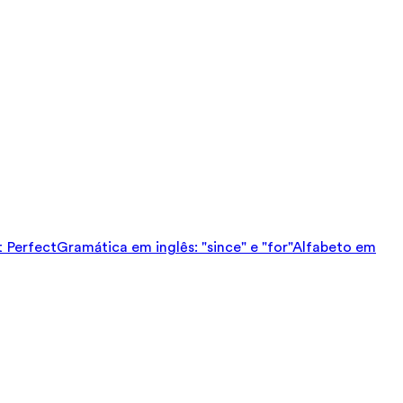
t Perfect
Gramática em inglês: "since" e "for"
Alfabeto em