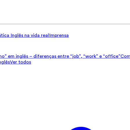
tica
Inglês na vida real
Imprensa
ho” em inglês – diferenças entre “job”, “work” e “office”
Como
nglês
Ver todos