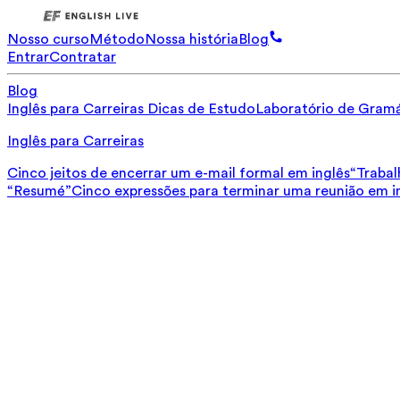
Nosso curso
Método
Nossa história
Blog
Entrar
Contratar
Blog
Inglês para Carreiras
Dicas de Estudo
Laboratório de Gramá
Inglês para Carreiras
Cinco jeitos de encerrar um e-mail formal em inglês
“Trabal
“Resumé”
Cinco expressões para terminar uma reunião em i