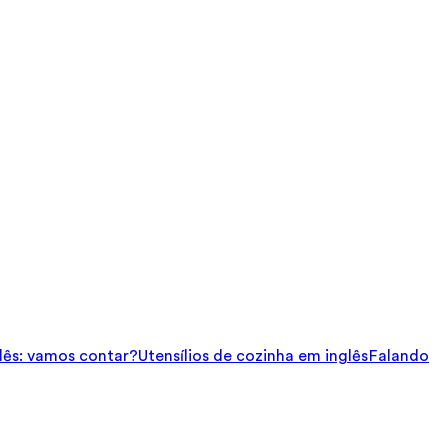
ês: vamos contar?
Utensílios de cozinha em inglês
Falando