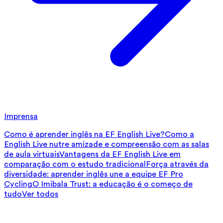
Imprensa
Como é aprender inglês na EF English Live?
Como a
English Live nutre amizade e compreensão com as salas
de aula virtuais
Vantagens da EF English Live em
comparação com o estudo tradicional
Força através da
diversidade: aprender inglês une a equipe EF Pro
Cycling
O Imibala Trust: a educação é o começo de
tudo
Ver todos