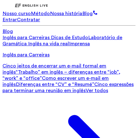
Nosso curso
Método
Nossa história
Blog
Entrar
Contratar
Blog
Inglês para Carreiras
Dicas de Estudo
Laboratório de
Gramática
Inglês na vida real
Imprensa
Inglês para Carreiras
Cinco jeitos de encerrar um e-mail formal em
inglês
“Trabalho” em inglês – diferenças entre “job”,
“work” e “office”
Como escrever um e-mail em
inglês
Diferenças entre “CV” e “Resumé”
Cinco expressões
para terminar uma reunião em inglês
Ver todos