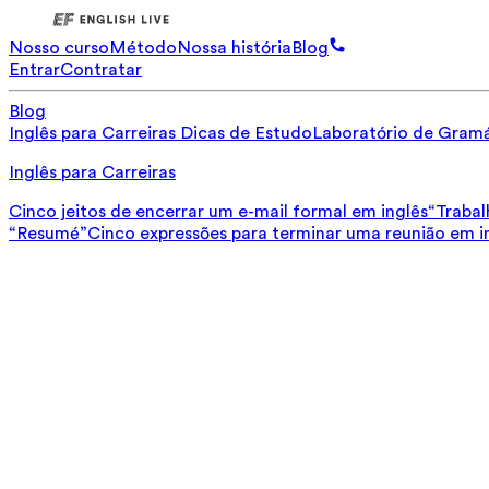
Nosso curso
Método
Nossa história
Blog
Entrar
Contratar
Blog
Inglês para Carreiras
Dicas de Estudo
Laboratório de Gramá
Inglês para Carreiras
Cinco jeitos de encerrar um e-mail formal em inglês
“Trabal
“Resumé”
Cinco expressões para terminar uma reunião em i