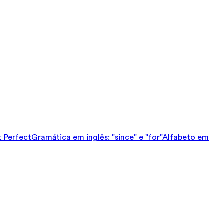
t Perfect
Gramática em inglês: "since" e "for"
Alfabeto em