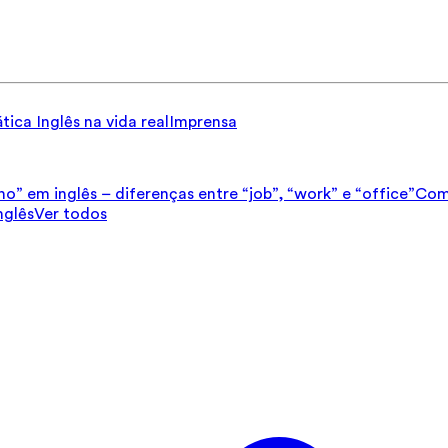
tica
Inglês na vida real
Imprensa
ho” em inglês – diferenças entre “job”, “work” e “office”
Como
nglês
Ver todos