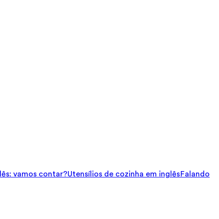
ês: vamos contar?
Utensílios de cozinha em inglês
Falando