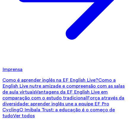
Imprensa
Como é aprender inglês na EF English Live?
Como a
English Live nutre amizade e compreensão com as salas
de aula virtuais
Vantagens da EF English Live em
comparação com o estudo tradicional
Força através da
diversidade: aprender inglês une a equipe EF Pro
Cycling
O Imibala Trust: a educação é o começo de
tudo
Ver todos