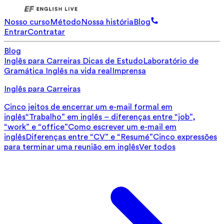
Nosso curso
Método
Nossa história
Blog
Entrar
Contratar
Blog
Inglês para Carreiras
Dicas de Estudo
Laboratório de
Gramática
Inglês na vida real
Imprensa
Inglês para Carreiras
Cinco jeitos de encerrar um e-mail formal em
inglês
“Trabalho” em inglês – diferenças entre “job”,
“work” e “office”
Como escrever um e-mail em
inglês
Diferenças entre “CV” e “Resumé”
Cinco expressões
para terminar uma reunião em inglês
Ver todos