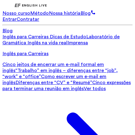
Nosso curso
Método
Nossa história
Blog
Entrar
Contratar
Blog
Inglês para Carreiras
Dicas de Estudo
Laboratório de
Gramática
Inglês na vida real
Imprensa
Inglês para Carreiras
Cinco jeitos de encerrar um e-mail formal em
inglês
“Trabalho” em inglês – diferenças entre “job”,
“work” e “office”
Como escrever um e-mail em
inglês
Diferenças entre “CV” e “Resumé”
Cinco expressões
para terminar uma reunião em inglês
Ver todos