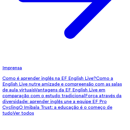
Imprensa
Como é aprender inglês na EF English Live?
Como a
English Live nutre amizade e compreensão com as salas
de aula virtuais
Vantagens da EF English Live em
comparação com o estudo tradicional
Força através da
diversidade: aprender inglês une a equipe EF Pro
Cycling
O Imibala Trust: a educação é o começo de
tudo
Ver todos