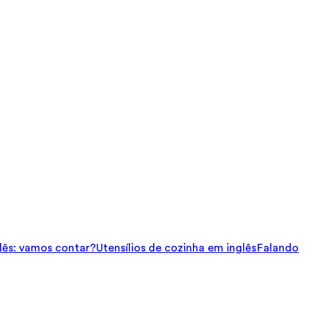
ês: vamos contar?
Utensílios de cozinha em inglês
Falando