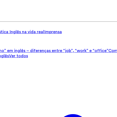
tica
Inglês na vida real
Imprensa
ho” em inglês – diferenças entre “job”, “work” e “office”
Como
nglês
Ver todos