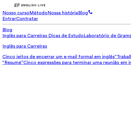
Nosso curso
Método
Nossa história
Blog
Entrar
Contratar
Blog
Inglês para Carreiras
Dicas de Estudo
Laboratório de Gramá
Inglês para Carreiras
Cinco jeitos de encerrar um e-mail formal em inglês
“Trabal
“Resumé”
Cinco expressões para terminar uma reunião em i