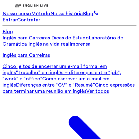
Nosso curso
Método
Nossa história
Blog
Entrar
Contratar
Blog
Inglês para Carreiras
Dicas de Estudo
Laboratório de
Gramática
Inglês na vida real
Imprensa
Inglês para Carreiras
Cinco jeitos de encerrar um e-mail formal em
inglês
“Trabalho” em inglês – diferenças entre “job”,
“work” e “office”
Como escrever um e-mail em
inglês
Diferenças entre “CV” e “Resumé”
Cinco expressões
para terminar uma reunião em inglês
Ver todos