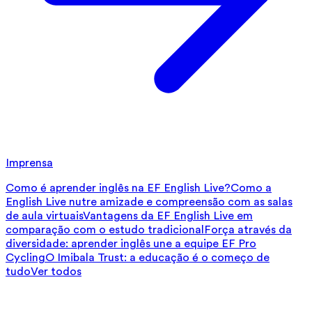
Imprensa
Como é aprender inglês na EF English Live?
Como a
English Live nutre amizade e compreensão com as salas
de aula virtuais
Vantagens da EF English Live em
comparação com o estudo tradicional
Força através da
diversidade: aprender inglês une a equipe EF Pro
Cycling
O Imibala Trust: a educação é o começo de
tudo
Ver todos