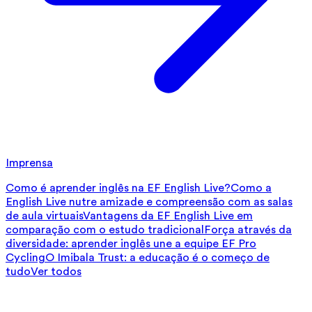
Imprensa
Como é aprender inglês na EF English Live?
Como a
English Live nutre amizade e compreensão com as salas
de aula virtuais
Vantagens da EF English Live em
comparação com o estudo tradicional
Força através da
diversidade: aprender inglês une a equipe EF Pro
Cycling
O Imibala Trust: a educação é o começo de
tudo
Ver todos