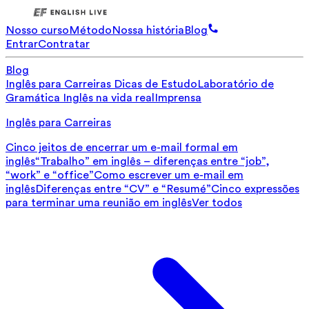
Nosso curso
Método
Nossa história
Blog
Entrar
Contratar
Blog
Inglês para Carreiras
Dicas de Estudo
Laboratório de
Gramática
Inglês na vida real
Imprensa
Inglês para Carreiras
Cinco jeitos de encerrar um e-mail formal em
inglês
“Trabalho” em inglês – diferenças entre “job”,
“work” e “office”
Como escrever um e-mail em
inglês
Diferenças entre “CV” e “Resumé”
Cinco expressões
para terminar uma reunião em inglês
Ver todos