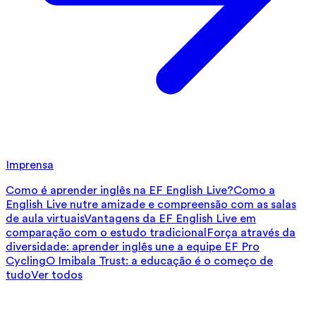
Imprensa
Como é aprender inglês na EF English Live?
Como a
English Live nutre amizade e compreensão com as salas
de aula virtuais
Vantagens da EF English Live em
comparação com o estudo tradicional
Força através da
diversidade: aprender inglês une a equipe EF Pro
Cycling
O Imibala Trust: a educação é o começo de
tudo
Ver todos