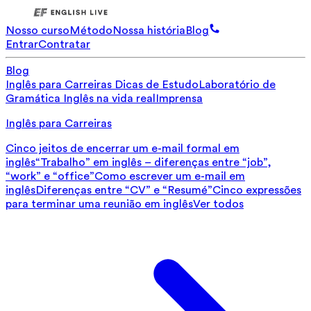
Nosso curso
Método
Nossa história
Blog
Entrar
Contratar
Blog
Inglês para Carreiras
Dicas de Estudo
Laboratório de
Gramática
Inglês na vida real
Imprensa
Inglês para Carreiras
Cinco jeitos de encerrar um e-mail formal em
inglês
“Trabalho” em inglês – diferenças entre “job”,
“work” e “office”
Como escrever um e-mail em
inglês
Diferenças entre “CV” e “Resumé”
Cinco expressões
para terminar uma reunião em inglês
Ver todos