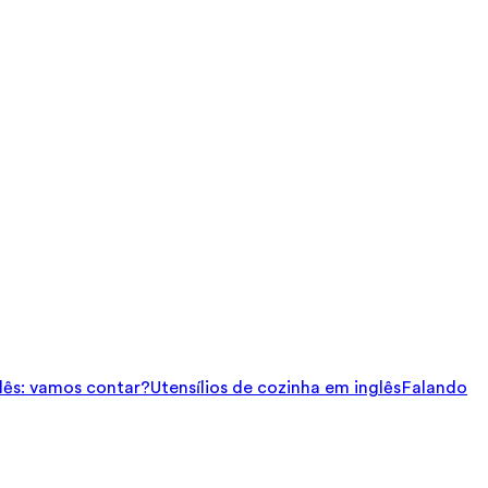
ês: vamos contar?
Utensílios de cozinha em inglês
Falando