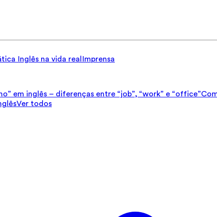
tica
Inglês na vida real
Imprensa
ho” em inglês – diferenças entre “job”, “work” e “office”
Como
nglês
Ver todos