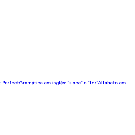
t Perfect
Gramática em inglês: "since" e "for"
Alfabeto em