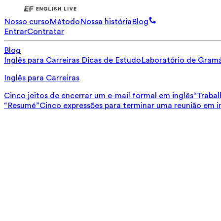
Nosso curso
Método
Nossa história
Blog
Entrar
Contratar
Blog
Inglês para Carreiras
Dicas de Estudo
Laboratório de Gramá
Inglês para Carreiras
Cinco jeitos de encerrar um e-mail formal em inglês
“Trabal
“Resumé”
Cinco expressões para terminar uma reunião em i