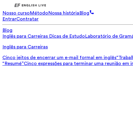
Nosso curso
Método
Nossa história
Blog
Entrar
Contratar
Blog
Inglês para Carreiras
Dicas de Estudo
Laboratório de Gramá
Inglês para Carreiras
Cinco jeitos de encerrar um e-mail formal em inglês
“Trabal
“Resumé”
Cinco expressões para terminar uma reunião em i