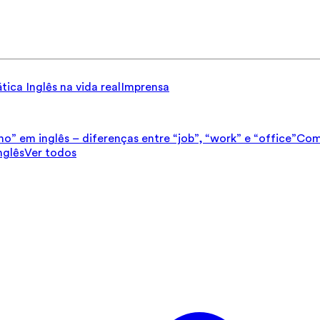
tica
Inglês na vida real
Imprensa
ho” em inglês – diferenças entre “job”, “work” e “office”
Como
nglês
Ver todos