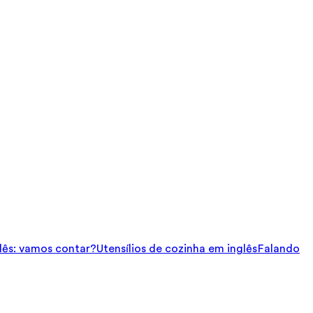
ês: vamos contar?
Utensílios de cozinha em inglês
Falando