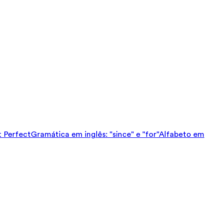
t Perfect
Gramática em inglês: "since" e "for"
Alfabeto em