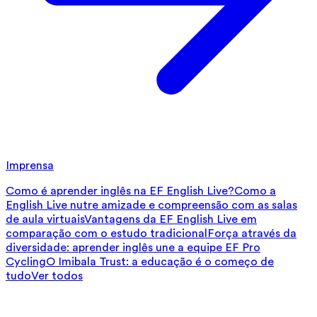
Imprensa
Como é aprender inglês na EF English Live?
Como a
English Live nutre amizade e compreensão com as salas
de aula virtuais
Vantagens da EF English Live em
comparação com o estudo tradicional
Força através da
diversidade: aprender inglês une a equipe EF Pro
Cycling
O Imibala Trust: a educação é o começo de
tudo
Ver todos