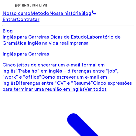
Nosso curso
Método
Nossa história
Blog
Entrar
Contratar
Blog
Inglês para Carreiras
Dicas de Estudo
Laboratório de
Gramática
Inglês na vida real
Imprensa
Inglês para Carreiras
Cinco jeitos de encerrar um e-mail formal em
inglês
“Trabalho” em inglês – diferenças entre “job”,
“work” e “office”
Como escrever um e-mail em
inglês
Diferenças entre “CV” e “Resumé”
Cinco expressões
para terminar uma reunião em inglês
Ver todos