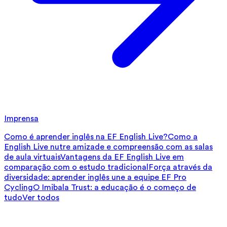
Imprensa
Como é aprender inglês na EF English Live?
Como a
English Live nutre amizade e compreensão com as salas
de aula virtuais
Vantagens da EF English Live em
comparação com o estudo tradicional
Força através da
diversidade: aprender inglês une a equipe EF Pro
Cycling
O Imibala Trust: a educação é o começo de
tudo
Ver todos