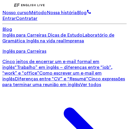
Nosso curso
Método
Nossa história
Blog
Entrar
Contratar
Blog
Inglês para Carreiras
Dicas de Estudo
Laboratório de
Gramática
Inglês na vida real
Imprensa
Inglês para Carreiras
Cinco jeitos de encerrar um e-mail formal em
inglês
“Trabalho” em inglês – diferenças entre “job”,
“work” e “office”
Como escrever um e-mail em
inglês
Diferenças entre “CV” e “Resumé”
Cinco expressões
para terminar uma reunião em inglês
Ver todos