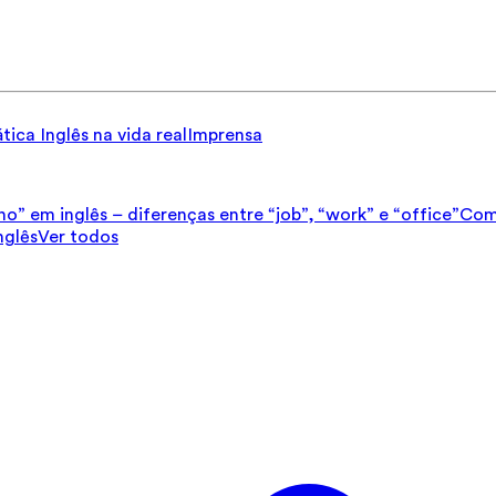
tica
Inglês na vida real
Imprensa
ho” em inglês – diferenças entre “job”, “work” e “office”
Como
nglês
Ver todos