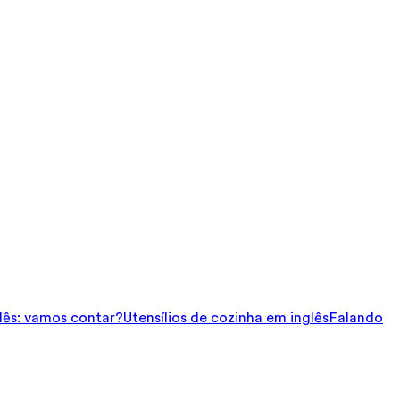
ês: vamos contar?
Utensílios de cozinha em inglês
Falando