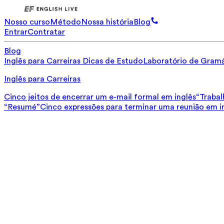
Nosso curso
Método
Nossa história
Blog
Entrar
Contratar
Blog
Inglês para Carreiras
Dicas de Estudo
Laboratório de Gramá
Inglês para Carreiras
Cinco jeitos de encerrar um e-mail formal em inglês
“Trabal
“Resumé”
Cinco expressões para terminar uma reunião em i