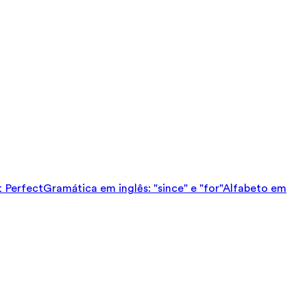
t Perfect
Gramática em inglês: "since" e "for"
Alfabeto em