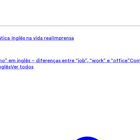
tica
Inglês na vida real
Imprensa
ho” em inglês – diferenças entre “job”, “work” e “office”
Como
nglês
Ver todos