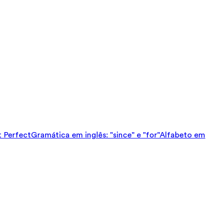
t Perfect
Gramática em inglês: "since" e "for"
Alfabeto em