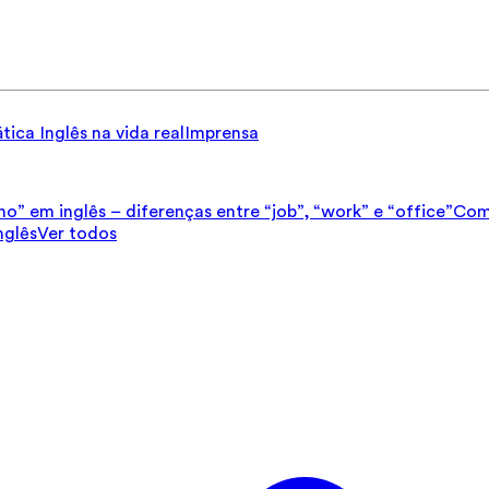
tica
Inglês na vida real
Imprensa
ho” em inglês – diferenças entre “job”, “work” e “office”
Como
nglês
Ver todos