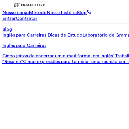
Nosso curso
Método
Nossa história
Blog
Entrar
Contratar
Blog
Inglês para Carreiras
Dicas de Estudo
Laboratório de Gramá
Inglês para Carreiras
Cinco jeitos de encerrar um e-mail formal em inglês
“Trabal
“Resumé”
Cinco expressões para terminar uma reunião em i