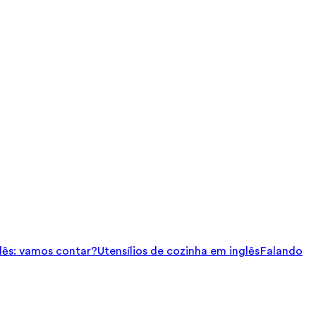
ês: vamos contar?
Utensílios de cozinha em inglês
Falando