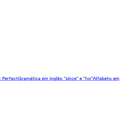
t Perfect
Gramática em inglês: "since" e "for"
Alfabeto em