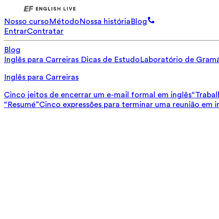
Nosso curso
Método
Nossa história
Blog
Entrar
Contratar
Blog
Inglês para Carreiras
Dicas de Estudo
Laboratório de Gramá
Inglês para Carreiras
Cinco jeitos de encerrar um e-mail formal em inglês
“Trabal
“Resumé”
Cinco expressões para terminar uma reunião em i