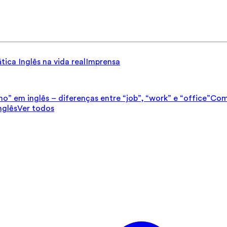
tica
Inglês na vida real
Imprensa
ho” em inglês – diferenças entre “job”, “work” e “office”
Como
nglês
Ver todos