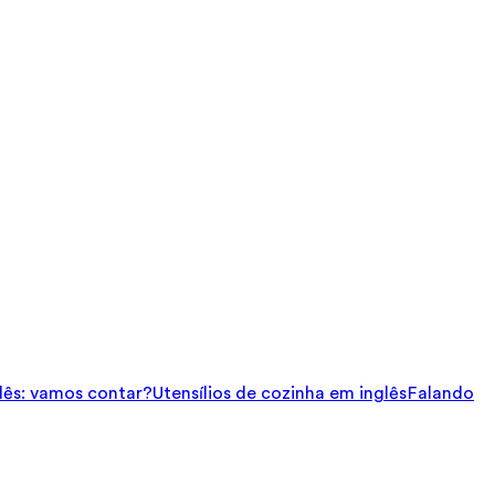
ês: vamos contar?
Utensílios de cozinha em inglês
Falando