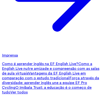
Imprensa
Como é aprender inglês na EF English Live?
Como a
English Live nutre amizade e compreensão com as salas
de aula virtuais
Vantagens da EF English Live em
comparação com o estudo tradicional
Força através da
diversidade: aprender inglês une a equipe EF Pro
Cycling
O Imibala Trust: a educação é o começo de
tudo
Ver todos