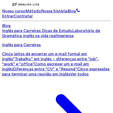
Nosso curso
Método
Nossa história
Blog
Entrar
Contratar
Blog
Inglês para Carreiras
Dicas de Estudo
Laboratório de
Gramática
Inglês na vida real
Imprensa
Inglês para Carreiras
Cinco jeitos de encerrar um e-mail formal em
inglês
“Trabalho” em inglês – diferenças entre “job”,
“work” e “office”
Como escrever um e-mail em
inglês
Diferenças entre “CV” e “Resumé”
Cinco expressões
para terminar uma reunião em inglês
Ver todos