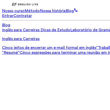
Nosso curso
Método
Nossa história
Blog
Entrar
Contratar
Blog
Inglês para Carreiras
Dicas de Estudo
Laboratório de Gramá
Inglês para Carreiras
Cinco jeitos de encerrar um e-mail formal em inglês
“Trabal
“Resumé”
Cinco expressões para terminar uma reunião em i