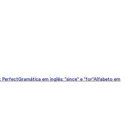
t Perfect
Gramática em inglês: "since" e "for"
Alfabeto em