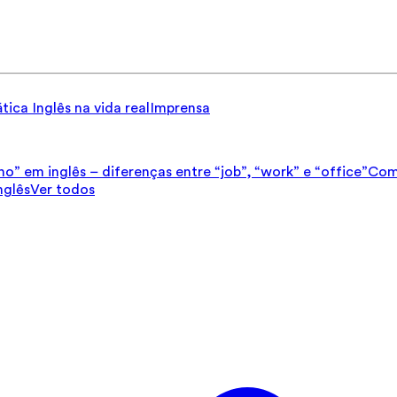
tica
Inglês na vida real
Imprensa
ho” em inglês – diferenças entre “job”, “work” e “office”
Como
nglês
Ver todos