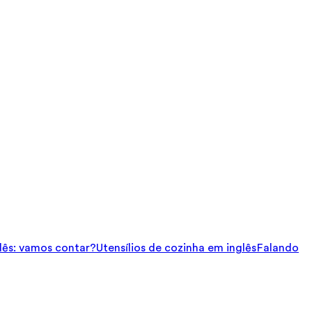
ês: vamos contar?
Utensílios de cozinha em inglês
Falando