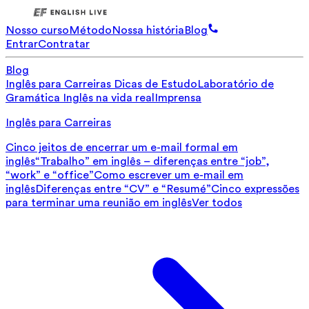
Nosso curso
Método
Nossa história
Blog
Entrar
Contratar
Blog
Inglês para Carreiras
Dicas de Estudo
Laboratório de
Gramática
Inglês na vida real
Imprensa
Inglês para Carreiras
Cinco jeitos de encerrar um e-mail formal em
inglês
“Trabalho” em inglês – diferenças entre “job”,
“work” e “office”
Como escrever um e-mail em
inglês
Diferenças entre “CV” e “Resumé”
Cinco expressões
para terminar uma reunião em inglês
Ver todos