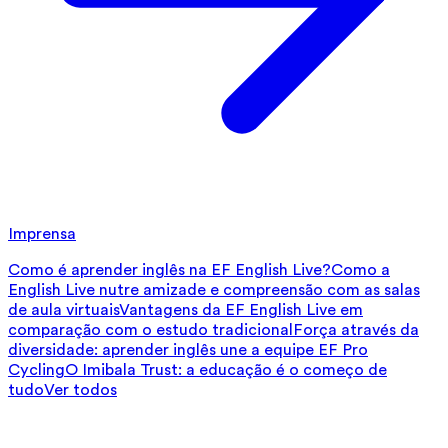
Imprensa
Como é aprender inglês na EF English Live?
Como a
English Live nutre amizade e compreensão com as salas
de aula virtuais
Vantagens da EF English Live em
comparação com o estudo tradicional
Força através da
diversidade: aprender inglês une a equipe EF Pro
Cycling
O Imibala Trust: a educação é o começo de
tudo
Ver todos