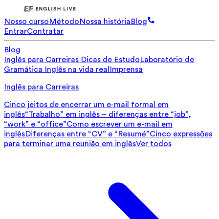
Nosso curso
Método
Nossa história
Blog
Entrar
Contratar
Blog
Inglês para Carreiras
Dicas de Estudo
Laboratório de
Gramática
Inglês na vida real
Imprensa
Inglês para Carreiras
Cinco jeitos de encerrar um e-mail formal em
inglês
“Trabalho” em inglês – diferenças entre “job”,
“work” e “office”
Como escrever um e-mail em
inglês
Diferenças entre “CV” e “Resumé”
Cinco expressões
para terminar uma reunião em inglês
Ver todos