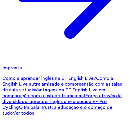
Imprensa
Como é aprender inglês na EF English Live?
Como a
English Live nutre amizade e compreensão com as salas
de aula virtuais
Vantagens da EF English Live em
comparação com o estudo tradicional
Força através da
diversidade: aprender inglês une a equipe EF Pro
Cycling
O Imibala Trust: a educação é o começo de
tudo
Ver todos