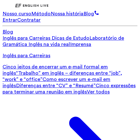
Nosso curso
Método
Nossa história
Blog
Entrar
Contratar
Blog
Inglês para Carreiras
Dicas de Estudo
Laboratório de
Gramática
Inglês na vida real
Imprensa
Inglês para Carreiras
Cinco jeitos de encerrar um e-mail formal em
inglês
“Trabalho” em inglês – diferenças entre “job”,
“work” e “office”
Como escrever um e-mail em
inglês
Diferenças entre “CV” e “Resumé”
Cinco expressões
para terminar uma reunião em inglês
Ver todos