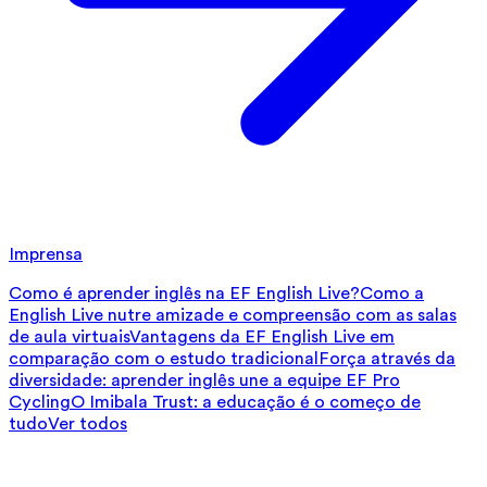
Imprensa
Como é aprender inglês na EF English Live?
Como a
English Live nutre amizade e compreensão com as salas
de aula virtuais
Vantagens da EF English Live em
comparação com o estudo tradicional
Força através da
diversidade: aprender inglês une a equipe EF Pro
Cycling
O Imibala Trust: a educação é o começo de
tudo
Ver todos