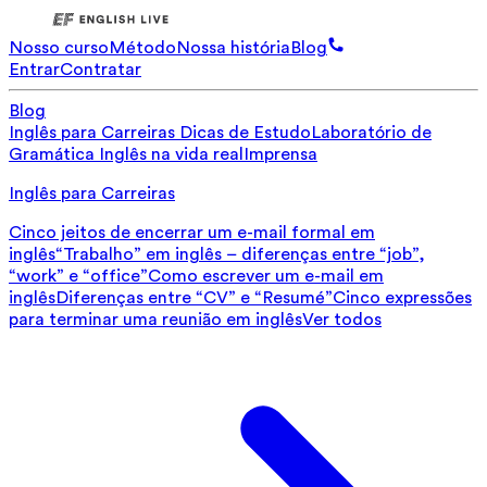
Nosso curso
Método
Nossa história
Blog
Entrar
Contratar
Blog
Inglês para Carreiras
Dicas de Estudo
Laboratório de
Gramática
Inglês na vida real
Imprensa
Inglês para Carreiras
Cinco jeitos de encerrar um e-mail formal em
inglês
“Trabalho” em inglês – diferenças entre “job”,
“work” e “office”
Como escrever um e-mail em
inglês
Diferenças entre “CV” e “Resumé”
Cinco expressões
para terminar uma reunião em inglês
Ver todos