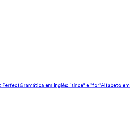
t Perfect
Gramática em inglês: "since" e "for"
Alfabeto em