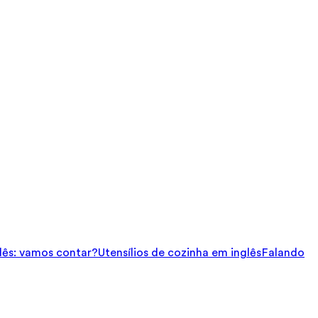
ês: vamos contar?
Utensílios de cozinha em inglês
Falando