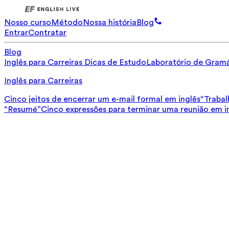
Nosso curso
Método
Nossa história
Blog
Entrar
Contratar
Blog
Inglês para Carreiras
Dicas de Estudo
Laboratório de Gramá
Inglês para Carreiras
Cinco jeitos de encerrar um e-mail formal em inglês
“Trabal
“Resumé”
Cinco expressões para terminar uma reunião em i