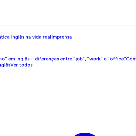
tica
Inglês na vida real
Imprensa
ho” em inglês – diferenças entre “job”, “work” e “office”
Como
nglês
Ver todos