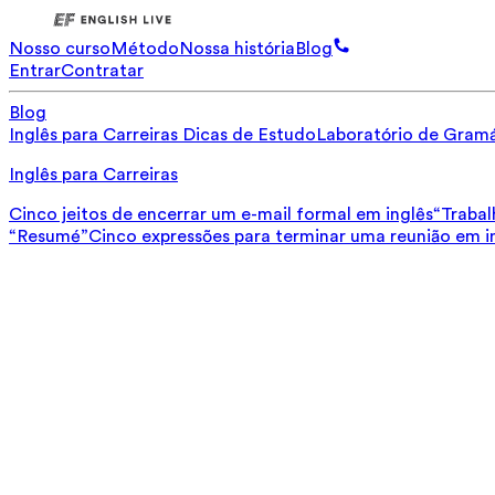
Nosso curso
Método
Nossa história
Blog
Entrar
Contratar
Blog
Inglês para Carreiras
Dicas de Estudo
Laboratório de Gramá
Inglês para Carreiras
Cinco jeitos de encerrar um e-mail formal em inglês
“Trabal
“Resumé”
Cinco expressões para terminar uma reunião em i