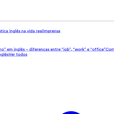
tica
Inglês na vida real
Imprensa
ho” em inglês – diferenças entre “job”, “work” e “office”
Como
nglês
Ver todos