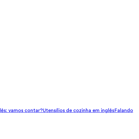
ês: vamos contar?
Utensílios de cozinha em inglês
Falando