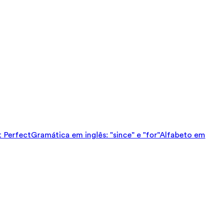
t Perfect
Gramática em inglês: "since" e "for"
Alfabeto em