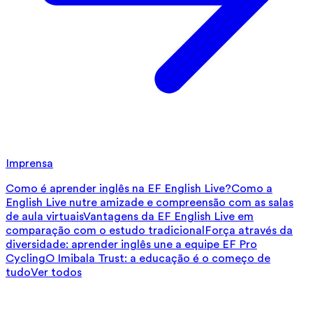
Imprensa
Como é aprender inglês na EF English Live?
Como a
English Live nutre amizade e compreensão com as salas
de aula virtuais
Vantagens da EF English Live em
comparação com o estudo tradicional
Força através da
diversidade: aprender inglês une a equipe EF Pro
Cycling
O Imibala Trust: a educação é o começo de
tudo
Ver todos