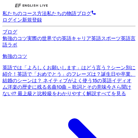
私たちのコース
方法
私たちの物語
ブログ
ログイン
新規登録
ブログ
勉強のコツ
実際の世界での英語
キャリア英語
スポーツ英語
言
語ラボ
勉強のコツ
英語では「よろしくお願いします」はどう言う？シーン別に
紹介！
英語で「おめでとう」のフレーズは？誕生日や卒業、
結婚のシーンは？
ネイティブがよく使う15の英語イディオ
ム
洋楽の歴史に残る名曲10曲 – 歌詞とその意味
今さら聞け
ない!? 最上級と比較級をわかりやすく解説
すべてを見る