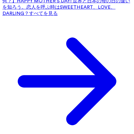
何？】HAPPY MOTHER’S DAY! 世界と日本の母の日の違い
を知ろう。
恋人を呼ぶ時はSWEETHEART、LOVE、
DARLING？
すべてを見る