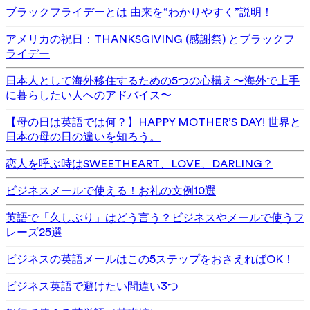
ブラックフライデーとは 由来を“わかりやすく”説明！
アメリカの祝日：THANKSGIVING (感謝祭) とブラックフ
ライデー
日本人として海外移住するための5つの心構え〜海外で上手
に暮らしたい人へのアドバイス〜
【母の日は英語では何？】HAPPY MOTHER’S DAY! 世界と
日本の母の日の違いを知ろう。
恋人を呼ぶ時はSWEETHEART、LOVE、DARLING？
ビジネスメールで使える！お礼の文例10選
英語で「久しぶり」はどう言う？ビジネスやメールで使うフ
レーズ25選
ビジネスの英語メールはこの5ステップをおさえればOK！
ビジネス英語で避けたい間違い3つ