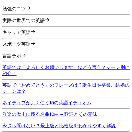
勉強のコツ
実際の世界での英語
キャリア英語
スポーツ英語
言語ラボ
英語では「よろしくお願いします」はどう言う？シーン別に
紹介！
英語で「おめでとう」のフレーズは？誕生日や卒業、結婚の
シーンは？
ネイティブがよく使う15の英語イディオム
洋楽の歴史に残る名曲10曲 – 歌詞とその意味
今さら聞けない!? 最上級と比較級をわかりやすく解説