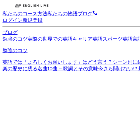
私たちのコース
方法
私たちの物語
ブログ
ログイン
新規登録
ブログ
勉強のコツ
実際の世界での英語
キャリア英語
スポーツ英語
言
勉強のコツ
英語では「よろしくお願いします」はどう言う？シーン別に
楽の歴史に残る名曲10曲 – 歌詞とその意味
今さら聞けない!?