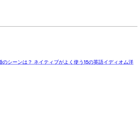
婚のシーンは？
ネイティブがよく使う15の英語イディオム
洋