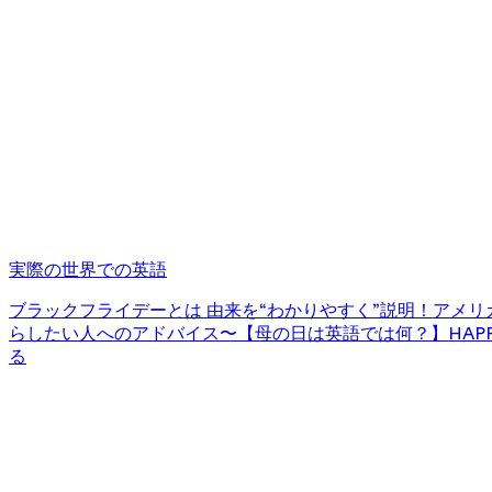
実際の世界での英語
ブラックフライデーとは 由来を“わかりやすく”説明！
アメリカ
らしたい人へのアドバイス〜
【母の日は英語では何？】HAPPY
る