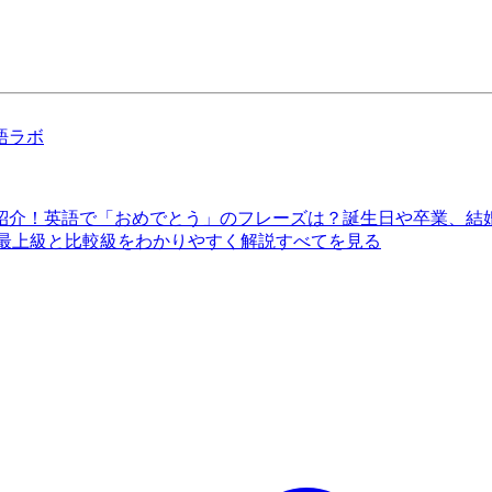
語ラボ
紹介！
英語で「おめでとう」のフレーズは？誕生日や卒業、結
 最上級と比較級をわかりやすく解説
すべてを見る