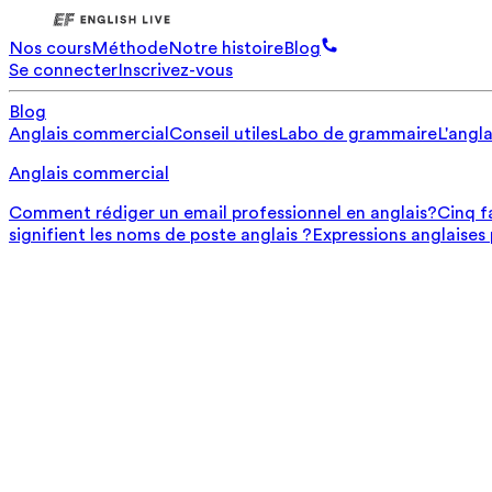
Nos cours
Méthode
Notre histoire
Blog
Se connecter
Inscrivez-vous
Blog
Anglais commercial
Conseil utiles
Labo de grammaire
L'angla
Anglais commercial
Comment rédiger un email professionnel en anglais?
Cinq f
signifient les noms de poste anglais ?
Expressions anglaises