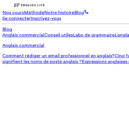
Nos cours
Méthode
Notre histoire
Blog
Se connecter
Inscrivez-vous
Blog
Anglais commercial
Conseil utiles
Labo de grammaire
L'angla
Anglais commercial
Comment rédiger un email professionnel en anglais?
Cinq f
signifient les noms de poste anglais ?
Expressions anglaises