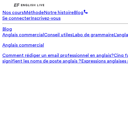
Nos cours
Méthode
Notre histoire
Blog
Se connecter
Inscrivez-vous
Blog
Anglais commercial
Conseil utiles
Labo de grammaire
L'angla
Anglais commercial
Comment rédiger un email professionnel en anglais?
Cinq f
signifient les noms de poste anglais ?
Expressions anglaises