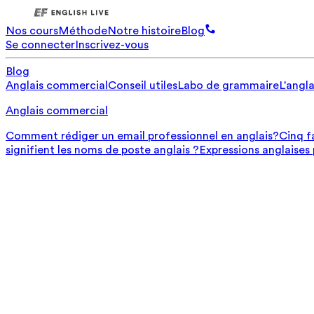
Nos cours
Méthode
Notre histoire
Blog
Se connecter
Inscrivez-vous
Blog
Anglais commercial
Conseil utiles
Labo de grammaire
L'angla
Anglais commercial
Comment rédiger un email professionnel en anglais?
Cinq f
signifient les noms de poste anglais ?
Expressions anglaises