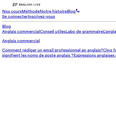
Nos cours
Méthode
Notre histoire
Blog
Se connecter
Inscrivez-vous
Blog
Anglais commercial
Conseil utiles
Labo de grammaire
L'angla
Anglais commercial
Comment rédiger un email professionnel en anglais?
Cinq f
signifient les noms de poste anglais ?
Expressions anglaises