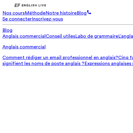
Nos cours
Méthode
Notre histoire
Blog
Se connecter
Inscrivez-vous
Blog
Anglais commercial
Conseil utiles
Labo de grammaire
L'angla
Anglais commercial
Comment rédiger un email professionnel en anglais?
Cinq f
signifient les noms de poste anglais ?
Expressions anglaises