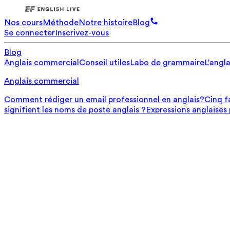
Nos cours
Méthode
Notre histoire
Blog
Se connecter
Inscrivez-vous
Blog
Anglais commercial
Conseil utiles
Labo de grammaire
L'angla
Anglais commercial
Comment rédiger un email professionnel en anglais?
Cinq f
signifient les noms de poste anglais ?
Expressions anglaises