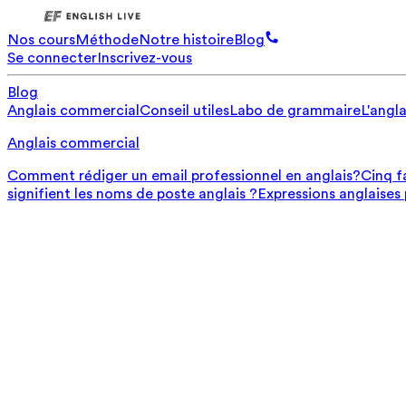
Nos cours
Méthode
Notre histoire
Blog
Se connecter
Inscrivez-vous
Blog
Anglais commercial
Conseil utiles
Labo de grammaire
L'angla
Anglais commercial
Comment rédiger un email professionnel en anglais?
Cinq f
signifient les noms de poste anglais ?
Expressions anglaises