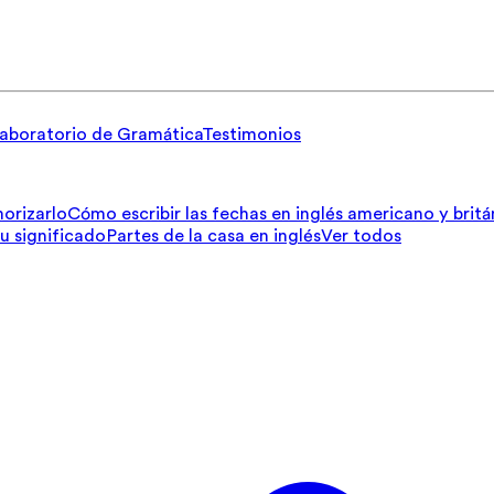
aboratorio de Gramática
Testimonios
orizarlo
Cómo escribir las fechas en inglés americano y britá
su significado
Partes de la casa en inglés
Ver todos