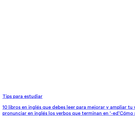
Tips para estudiar
10 libros en inglés que debes leer para mejorar y ampliar tu
pronunciar en inglés los verbos que terminan en ‘-ed’
Cómo m