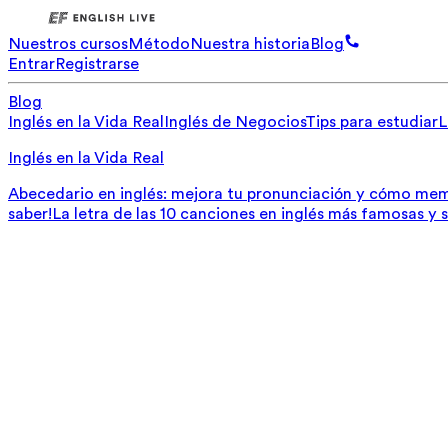
Nuestros cursos
Método
Nuestra historia
Blog
Entrar
Registrarse
Blog
Inglés en la Vida Real
Inglés de Negocios
Tips para estudiar
L
Inglés en la Vida Real
Abecedario en inglés: mejora tu pronunciación y cómo mem
saber!
La letra de las 10 canciones en inglés más famosas y 